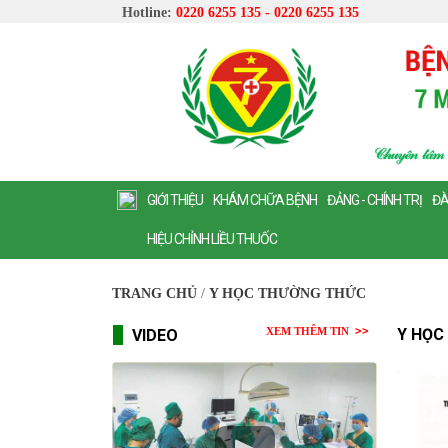
Hotline:
0220 6255 135 - 0220 6255 135
GIỚI THIỆU
KHÁM CHỮA BỆNH
ĐẢNG - CHÍNH TRỊ
ĐÀ
HIỆU CHỈNH LIỀU THUỐC
TRANG CHỦ
/
Y HỌC THƯỜNG THỨC
XEM THÊM TIN
Y HỌC
VIDEO