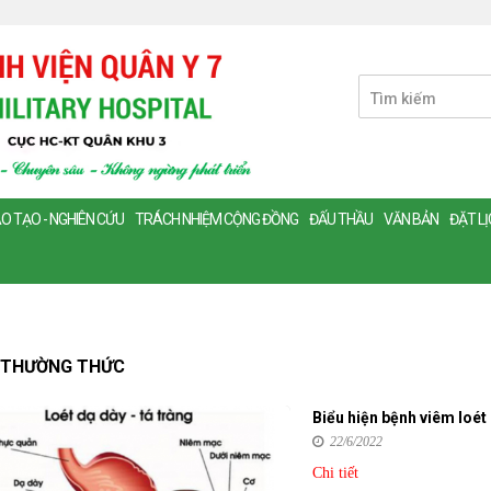
O TẠO - NGHIÊN CỨU
TRÁCH NHIỆM CỘNG ĐỒNG
ĐẤU THẦU
VĂN BẢN
ĐẶT L
 THƯỜNG THỨC
Biểu hiện bệnh viêm loét 
22/6/2022
Chi tiết