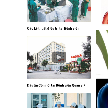
Các kỹ thuật điều trị tại Bệnh viện
Dấu ấn đổi mới tại Bệnh viện Quân y 7