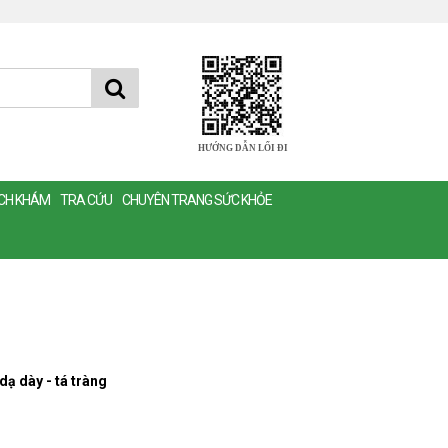
HƯỚNG DẪN LỐI ĐI
ỊCH KHÁM
TRA CỨU
CHUYÊN TRANG SỨC KHỎE
dạ dày - tá tràng