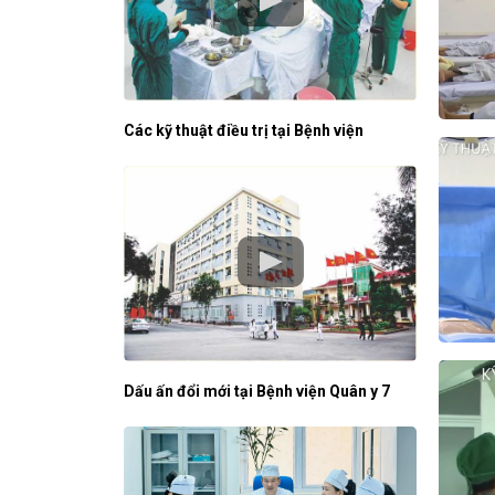
Các kỹ thuật điều trị tại Bệnh viện
Dấu ấn đổi mới tại Bệnh viện Quân y 7