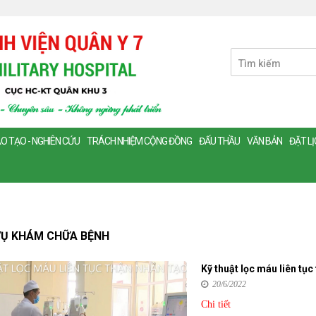
O TẠO - NGHIÊN CỨU
TRÁCH NHIỆM CỘNG ĐỒNG
ĐẤU THẦU
VĂN BẢN
ĐẶT L
VỤ KHÁM CHỮA BỆNH
Kỹ thuật lọc máu liên tục
20/6/2022
Chi tiết