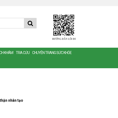
HƯỚNG DẪN LỐI ĐI
ỊCH KHÁM
TRA CỨU
CHUYÊN TRANG SỨC KHỎE
 thận nhân tạo