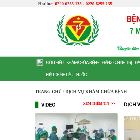
Hotline:
0220 6255 135 - 0220 6255 135
GIỚI THIỆU
KHÁM CHỮA BỆNH
ĐẢNG - CHÍNH TRỊ
ĐÀ
HIỆU CHỈNH LIỀU THUỐC
TRANG CHỦ
/
DỊCH VỤ KHÁM CHỮA BỆNH
XEM THÊM TIN
DỊCH 
VIDEO