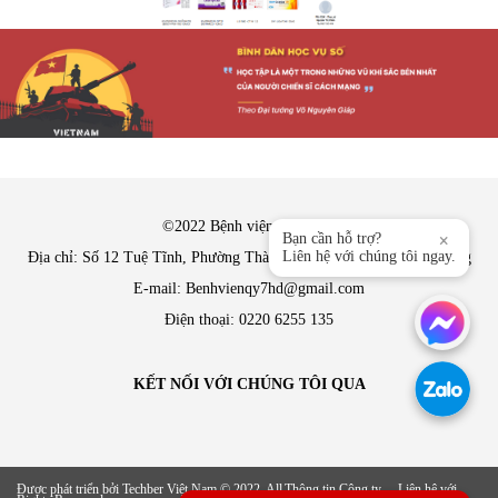
©2022 Bệnh viện Quân y 7
Bạn cần hỗ trợ?
×
Liên hệ với chúng tôi ngay.
Địa chỉ: Số 12 Tuệ Tĩnh, Phường Thành Đông, Thành phố Hải Phòng
E-mail: Benhvienqy7hd@gmail.com
Điện thoại: 0220 6255 135
KẾT NỐI VỚI CHÚNG TÔI QUA
Được phát triển bởi Techber Việt Nam © 2022. All
Thông tin Công ty
Liên hệ với