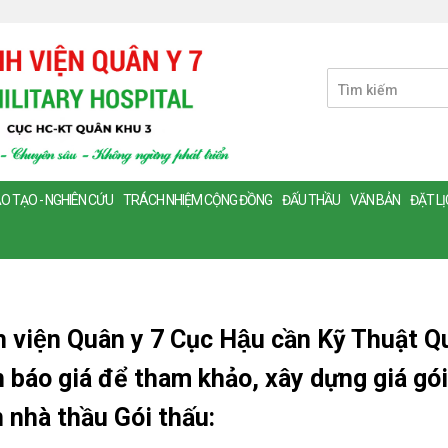
O TẠO - NGHIÊN CỨU
TRÁCH NHIỆM CỘNG ĐỒNG
ĐẤU THẦU
VĂN BẢN
ĐẶT L
h viện Quân y 7 Cục Hậu cần Kỹ Thuật Qu
 báo giá để tham khảo, xây dựng giá gói 
n nhà thầu Gói thấu: