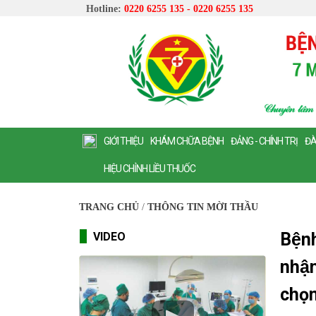
Hotline:
0220 6255 135 - 0220 6255 135
GIỚI THIỆU
KHÁM CHỮA BỆNH
ĐẢNG - CHÍNH TRỊ
ĐÀ
HIỆU CHỈNH LIỀU THUỐC
TRANG CHỦ
/
THÔNG TIN MỜI THẦU
Bện
VIDEO
nhận
chọ