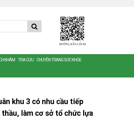
HƯỚNG DẪN LỐI ĐI
ỊCH KHÁM
TRA CỨU
CHUYÊN TRANG SỨC KHỎE
ân khu 3 có nhu cầu tiếp
thầu, làm cơ sở tổ chức lựa