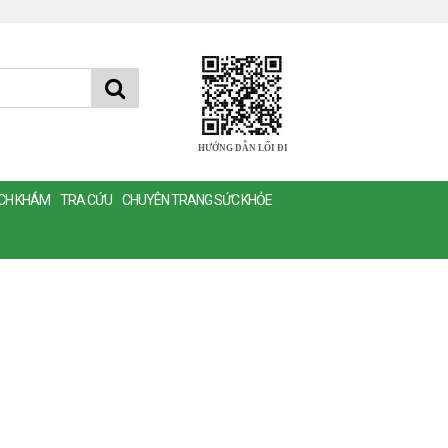
HƯỚNG DẪN LỐI ĐI
ỊCH KHÁM
TRA CỨU
CHUYÊN TRANG SỨC KHỎE