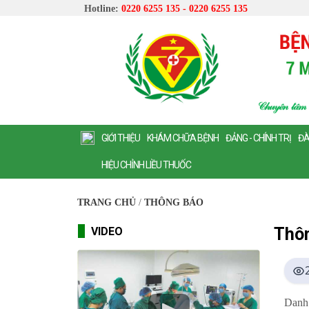
Hotline:
0220 6255 135 - 0220 6255 135
GIỚI THIỆU
KHÁM CHỮA BỆNH
ĐẢNG - CHÍNH TRỊ
ĐÀ
HIỆU CHỈNH LIỀU THUỐC
TRANG CHỦ
/
THÔNG BÁO
Thô
VIDEO
Danh 