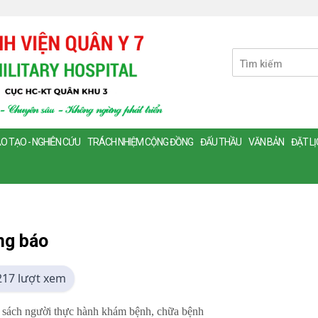
O TẠO - NGHIÊN CỨU
TRÁCH NHIỆM CỘNG ĐỒNG
ĐẤU THẦU
VĂN BẢN
ĐẶT L
ng báo
217 lượt xem
sách người thực hành khám bệnh, chữa bệnh