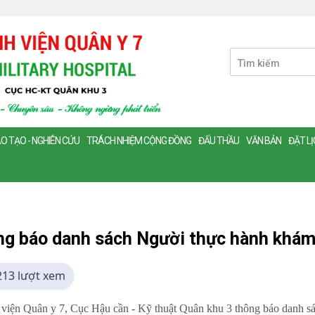
O TẠO - NGHIÊN CỨU
TRÁCH NHIỆM CỘNG ĐỒNG
ĐẤU THẦU
VĂN BẢN
ĐẶT L
g báo danh sách Người thực hành khám
213 lượt xem
viện Quân y 7, Cục Hậu cần - Kỹ thuật Quân khu 3 thông báo danh s