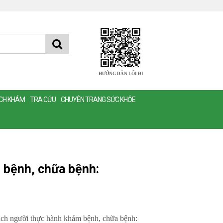
HƯỚNG DẪN LỐI ĐI
ỊCH KHÁM
TRA CỨU
CHUYÊN TRANG SỨC KHỎE
 bệnh, chữa bệnh:
ách người thực hành khám bệnh, chữa bệnh: