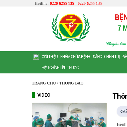
Hotline:
0220 6255 135 - 0220 6255 135
GIỚI THIỆU
KHÁM CHỮA BỆNH
ĐẢNG - CHÍNH TRỊ
ĐÀ
HIỆU CHỈNH LIỀU THUỐC
TRANG CHỦ
/
THÔNG BÁO
Thôn
VIDEO
Bệnh 